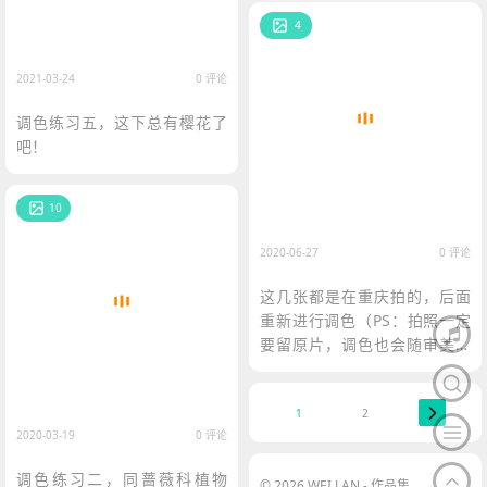
4
2021-03-24
0 评论
调色练习五，这下总有樱花了
吧！
10
2020-06-27
0 评论
这几张都是在重庆拍的，后面
重新进行调色（PS：拍照一定
要留原片，调色也会随审美而
变化）
1
2
2020-03-19
0 评论
调色练习二，同蔷薇科植物
© 2026 WEI LAN - 作品集