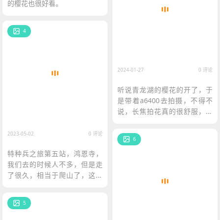
的樱花也很好看。
4
2024-01-27
0 评论
听说青龙湖的樱花的开了，于
是带着a6400去拍摄，不得不
说，长焦拍花真的很舒服，但
是画质就一般了。
2023-05-02
0 评论
6
特种兵之旅第五站，鸿恩寺，
我们去的时候人不多，但是走
了很久，相当于爬山了，这里
好像是新修的？上面有点空，
不过晚上的话应该很好看。然
5
后冉同学加入了我们的队伍