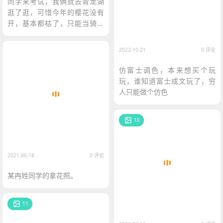
同学来考试，我俩就去青龙湖
逛了逛，可惜今年的樱花没有
开，基本都枯了，只能当骑车
锻炼了
2022-10-21
0 评论
仿富士调色，本来想买个玩
玩，谁知道富士成文玩了，穷
人只能做个仿色
10
2021-06-18
0 评论
某冉姓同学的拿花照。
11