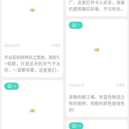
厂，这里打开卡人好多，保留
的建筑确实好看，不过有些地
方被封了，拍到了有趣的照
片，不仔细看不到哦！
7
2023-05-02
0 评论
毕业前的特种兵之类旅，刚好5.
1假期，只是这天的天气不太
好，一直都有雾，这是我们的
第一站，鹅岭公园。随行的是
柳，邱两名同学
2023-03-27
0 评论
12
夜晚的都江堰，有蓝色眼泪之
称的南桥，肉眼的颜色是绿色
的！
13