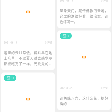
2021-06-11
0 评论
圣象天门，藏传佛教的圣地，
这里的湖很好看，很治愈。调
色练习十。
7
2021-06-11
0 评论
这里的云非常低，藏羚羊在地
上吃草，不过夏天过去感觉草
都被吃完了一样，光秃秃的，
但是云很好看。调色练习九
15
2021-03-25
0 评论
调色练习六，这什么花，挺好
看的