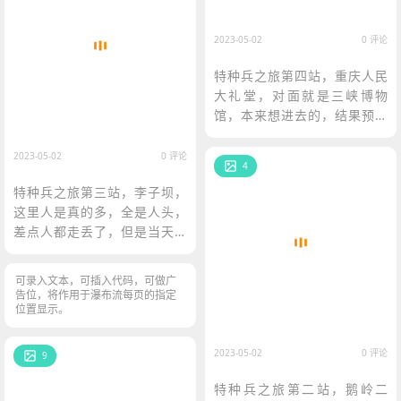
2023-05-02
0 评论
特种兵之旅第四站，重庆人民
大礼堂，对面就是三峡博物
馆，本来想进去的，结果预约
满了，还是低估了5.1假期的游
客数量
2023-05-02
0 评论
4
特种兵之旅第三站，李子坝，
这里人是真的多，全是人头，
差点人都走丢了，但是当天全
程都用的50定焦，所以拍的一
般，就当记录了。
可录入文本，可插入代码，可做广
告位，将作用于瀑布流每页的指定
位置显示。
2023-05-02
0 评论
9
特种兵之旅第二站，鹅岭二