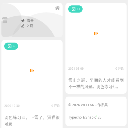
14
雪
雪景
2 篇
6
2021-06-09
0 评论
雪山之巅，早期的人才能看到
不一样的风景。调色练习七。
© 2026 WEI LAN - 作品集
2020-12-30
0 评论
+
调色练习四，下雪了，猫猫很
Typecho
Snapic
v5
&
可爱