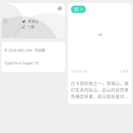
12
青
青城山
1 篇
© 2026 WEI LAN - 作品集
+
Typecho
Snapic
v5
&
2023-03-26
0 评论
打卡目的地之一，青城山，我
们先去的后山，后山的自然景
色确实好看，前山到处是坑，
各种收费有点恶心。