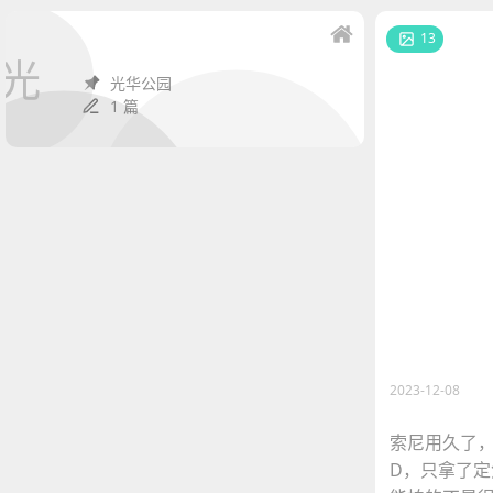
13
光
光华公园
1 篇
2023-12-08
索尼用久了，
D，只拿了