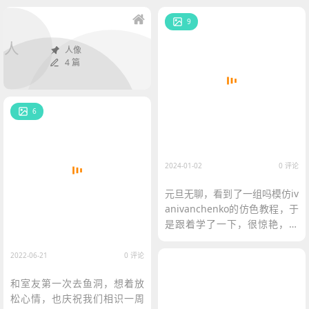
9
人
人像
4 篇
6
2024-01-02
0 评论
元旦无聊，看到了一组吗模仿iv
anivanchenko的仿色教程，于
是跟着学了一下，很惊艳，全
程只调色，没有使用PS进行精
修。
2022-06-21
0 评论
和室友第一次去鱼洞，想着放
松心情，也庆祝我们相识一周